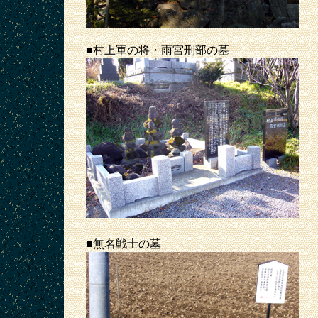
■村上軍の将・雨宮刑部の墓
■無名戦士の墓