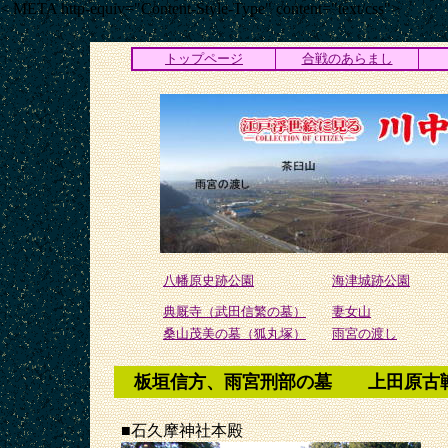
< META http-equiv="Content-Style-Type" content="text/css">
トップページ
合戦のあらまし
八幡原史跡公園
海津城跡公園
典厩寺（武田信繁の墓）
妻女山
桑山茂美の墓（狐丸塚）
雨宮の渡し
板垣信方、雨宮刑部の墓 上田原古
■石久摩神社本殿