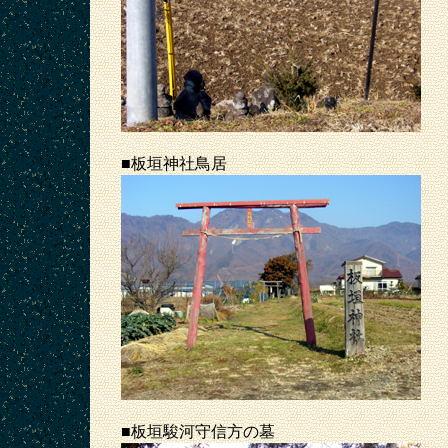
■板垣神社鳥居
■板垣駿河守信方の墓